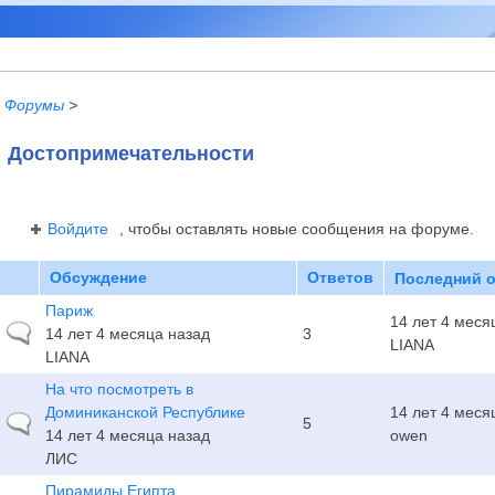
Форумы
>
Достопримечательности
Войдите
, чтобы оставлять новые сообщения на форуме.
Обсуждение
Ответов
Последний о
Париж
14 лет 4 меся
Обычная тема
14 лет 4 месяца назад
3
LIANA
LIANA
На что посмотреть в
Доминиканской Республике
14 лет 4 меся
Обычная тема
5
14 лет 4 месяца назад
owen
ЛИС
Пирамиды Египта