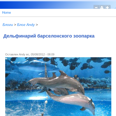
Home
Блоги
>
Блог Andy
>
Дельфинарий барселонского зоопарка
Оставлен
Andy
вс, 05/08/2012 - 08:09