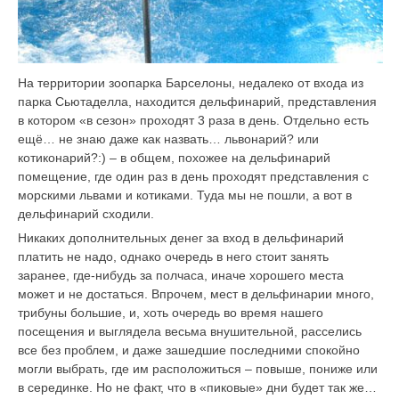
На территории зоопарка Барселоны, недалеко от входа из
парка Сьютаделла, находится дельфинарий, представления
в котором «в сезон» проходят 3 раза в день. Отдельно есть
ещё… не знаю даже как назвать… львонарий? или
котиконарий?:) – в общем, похожее на дельфинарий
помещение, где один раз в день проходят представления с
морскими львами и котиками. Туда мы не пошли, а вот в
дельфинарий сходили.
Никаких дополнительных денег за вход в дельфинарий
платить не надо, однако очередь в него стоит занять
заранее, где-нибудь за полчаса, иначе хорошего места
может и не достаться. Впрочем, мест в дельфинарии много,
трибуны большие, и, хоть очередь во время нашего
посещения и выглядела весьма внушительной, расселись
все без проблем, и даже зашедшие последними спокойно
могли выбрать, где им расположиться – повыше, пониже или
в серединке. Но не факт, что в «пиковые» дни будет так же…