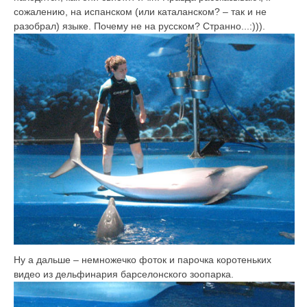
сожалению, на испанском (или каталанском? – так и не
разобрал) языке. Почему не на русском? Странно...:))).
Ну а дальше – немножечко фоток и парочка коротеньких
видео из дельфинария барселонского зоопарка.