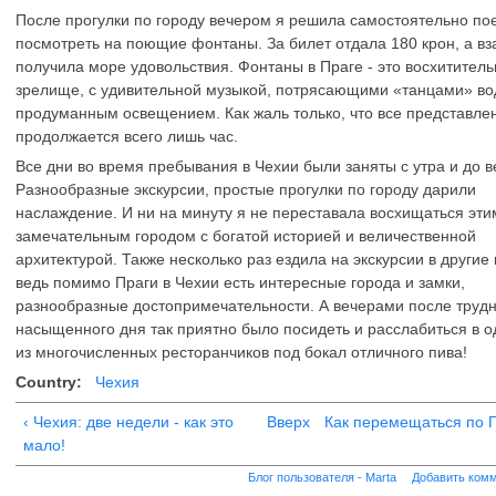
После прогулки по городу вечером я решила самостоятельно по
посмотреть на поющие фонтаны. За билет отдала 180 крон, а в
получила море удовольствия. Фонтаны в Праге - это восхитител
зрелище, с удивительной музыкой, потрясающими «танцами» во
продуманным освещением. Как жаль только, что все представле
продолжается всего лишь час.
Все дни во время пребывания в Чехии были заняты с утра и до в
Разнообразные экскурсии, простые прогулки по городу дарили
наслаждение. И ни на минуту я не переставала восхищаться эти
замечательным городом с богатой историей и величественной
архитектурой. Также несколько раз ездила на экскурсии в другие 
ведь помимо Праги в Чехии есть интересные города и замки,
разнообразные достопримечательности. А вечерами после трудн
насыщенного дня так приятно было посидеть и расслабиться в 
из многочисленных ресторанчиков под бокал отличного пива!
Country:
Чехия
‹ Чехия: две недели - как это
Вверх
Как перемещаться по П
мало!
Блог пользователя - Marta
Добавить ком