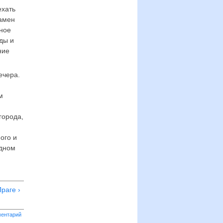
ехать
замен
ьное
ды и
ние
ечера.
м
города,
ого и
одном
раге ›
ментарий