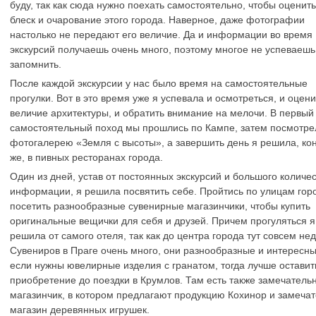
буду, так как сюда нужно поехать самостоятельно, чтобы оценить
блеск и очарование этого города. Наверное, даже фотографии
настолько не передают его величие. Да и информации во время
экскурсий получаешь очень много, поэтому многое не успеваешь
запомнить.
После каждой экскурсии у нас было время на самостоятельные
прогулки. Вот в это время уже я успевала и осмотреться, и оцени
величие архитектуры, и обратить внимание на мелочи. В первый
самостоятельный поход мы прошлись по Кампе, затем посмотре
фотогалерею «Земля с высоты», а завершить день я решила, ко
же, в пивных ресторанах города.
Один из дней, устав от постоянных экскурсий и большого количе
информации, я решила посвятить себе. Пройтись по улицам гор
посетить разнообразные сувенирные магазинчики, чтобы купить
оригинальные вещички для себя и друзей. Причем прогуляться я
решила от самого отеля, так как до центра города тут совсем не
Сувениров в Праге очень много, они разнообразные и интересны
если нужны ювелирные изделия с гранатом, тогда лучше оставит
приобретение до поездки в Крумлов. Там есть также замечатель
магазинчик, в котором предлагают продукцию Кохинор и замеча
магазин деревянных игрушек.