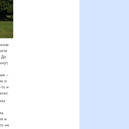
очном
пяти
 До
инут,
аке –
ли и
-то и
анах.
иях
ие
ми и
го не