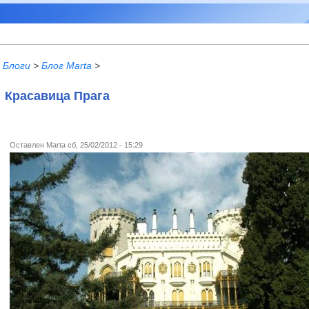
Блоги
>
Блог Marta
>
Красавица Прага
Оставлен
Marta
сб, 25/02/2012 - 15:29