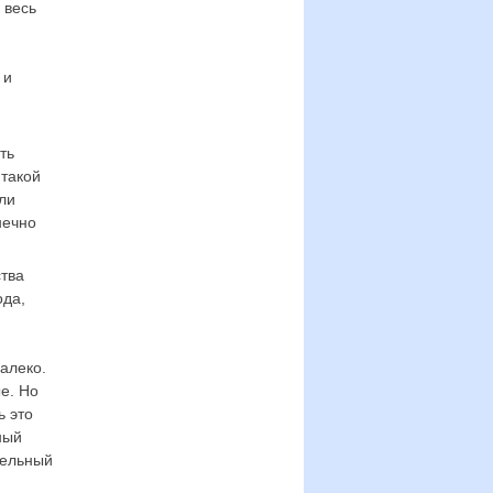
 весь
 и
ть
 такой
ли
нечно
ства
ода,
далеко.
е. Но
ь это
ный
тельный