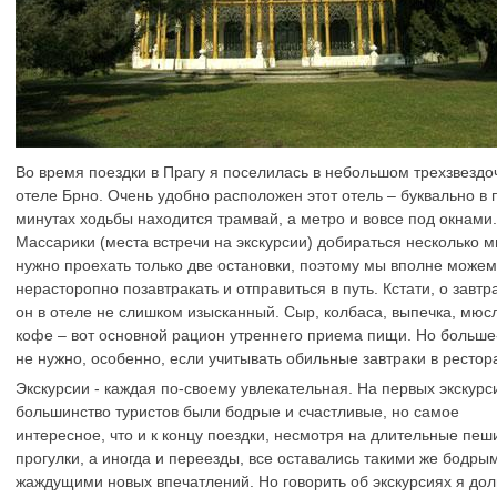
Во время поездки в Прагу я поселилась в небольшом трехзвезд
отеле Брно. Очень удобно расположен этот отель – буквально в 
минутах ходьбы находится трамвай, а метро и вовсе под окнами.
Массарики (места встречи на экскурсии) добираться несколько м
нужно проехать только две остановки, поэтому мы вполне можем
нерасторопно позавтракать и отправиться в путь. Кстати, о завтр
он в отеле не слишком изысканный. Сыр, колбаса, выпечка, мюс
кофе – вот основной рацион утреннего приема пищи. Но больше
не нужно, особенно, если учитывать обильные завтраки в рестор
Экскурсии - каждая по-своему увлекательная. На первых экскурс
большинство туристов были бодрые и счастливые, но самое
интересное, что и к концу поездки, несмотря на длительные пеш
прогулки, а иногда и переезды, все оставались такими же бодры
жаждущими новых впечатлений. Но говорить об экскурсиях я дол