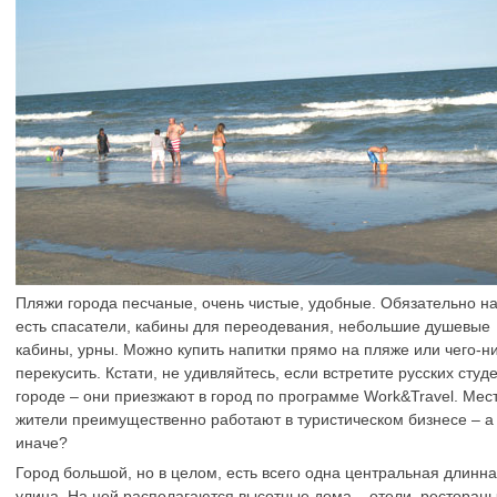
Пляжи города песчаные, очень чистые, удобные. Обязательно н
есть спасатели, кабины для переодевания, небольшие душевые
кабины, урны. Можно купить напитки прямо на пляже или чего-н
перекусить. Кстати, не удивляйтесь, если встретите русских студ
городе – они приезжают в город по программе Work&Travel. Мес
жители преимущественно работают в туристическом бизнесе – а 
иначе?
Город большой, но в целом, есть всего одна центральная длинн
улица. На ней располагаются высотные дома – отели, рестораны