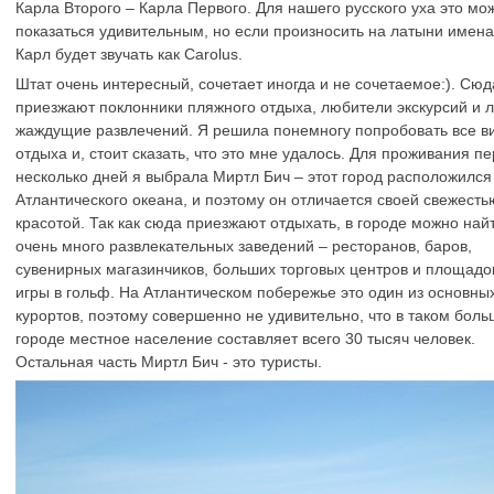
Карла Второго – Карла Первого. Для нашего русского уха это мо
показаться удивительным, но если произносить на латыни имена
Карл будет звучать как Carolus.
Штат очень интересный, сочетает иногда и не сочетаемое:). Сюд
приезжают поклонники пляжного отдыха, любители экскурсий и 
жаждущие развлечений. Я решила понемногу попробовать все в
отдыха и, стоит сказать, что это мне удалось. Для проживания п
несколько дней я выбрала Миртл Бич – этот город расположился
Атлантического океана, и поэтому он отличается своей свежесть
красотой. Так как сюда приезжают отдыхать, в городе можно най
очень много развлекательных заведений – ресторанов, баров,
сувенирных магазинчиков, больших торговых центров и площадо
игры в гольф. На Атлантическом побережье это один из основны
курортов, поэтому совершенно не удивительно, что в таком бол
городе местное население составляет всего 30 тысяч человек.
Остальная часть Миртл Бич - это туристы.