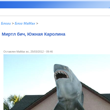
Блоги
>
Блог MaMax
>
Миртл бич, Южная Каролина
Оставлен
MaMax
вс, 25/03/2012 - 09:46