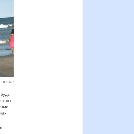
а пляже
ибудь
ентов в
тные
как
ая
,