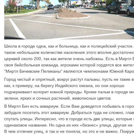
Школа в городе одна, как и больница, как и полицейский участок
таком небольшом количестве населения этого вполне достаточно
церквей около 200, так как жители очень набожны. Есть в Миртл 
своя бейсбольная команда, игроками которой гордятся все жител
"Миртл Бичевские Пеликаны" являются чемпионами Южной Кар
Город чистый и опрятный, вокруг растут пальмы, пусть не такие 
как, к примеру, на берегу Индийского океана, но они хорошо
подчеркивают колорит южной природы. Кроме пальм в городе м
зелени, ярких и сочных растений, живописных цветов.
В Миртл Бич есть аквариум. Если Вам доведется побывать в горо
забудьте посетить этот аквариум. Добраться туда не сложно, гла
спутать улицы. Интересно, что в городе есть две улицы, которые
одинаковое название. Но одна из них «бизнес» улица, другая не 
В чем отличие улиц, я так и не поняла, но это и не важно. Покру