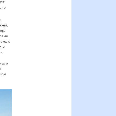
жет
, то
а
люди,
иды
ервые
 около
ю и
ти
к для
х
ьшом