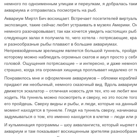
немного по одноименным улицам и переулкам, я добралась таки
аквариума и отправилась посмотреть на рыб.
Аквариум Миртл Бич восхищает. Встречает посетителей виртуал
экспозиция, такие сейчас любят устраивать в музеях Америки. О
немного разочаровывает, так как хочется увидеть настоящих рыб.
следующих залах я получила то, чего хотела - потрясающие, кр
и разнообразные рыбы плавают в большие аквариумах.
Непревзойденным зрелищем является большой туннель, пройдя
которому можно наблюдать огромных скатов и акул просто у себ
головой. Ощущения потрясающие – и интересно, и даже немног
страшно, когда эта огромная хищница проплывает недалеко от т
Понравилось мне и оформление аквариумов – обломки корабле
придают им необычный, немного сказочный вид. Вдоль аквариу
движется эскалатор – отличная новость для тех, кто не любит мн
ходить. На туннель можно посмотреть и сверху, но это после того
его пройдешь. Сверху видны и рыбы, и люди, которые на данный
момент находятся в туннеле. Глядя на туннель сверху, начинаеш
задумываться о том, кто именно находится в клетке – люди или
И кульминация программы – шоу аквалангиста, который ныряет 
аквариум и там показывает восхищенным зрителям разнообразн