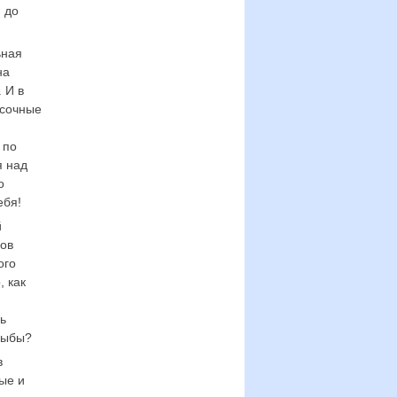
 до
ьная
на
 И в
асочные
 по
я над
о
ебя!
й
мов
ого
, как
ь
 рыбы?
в
ые и