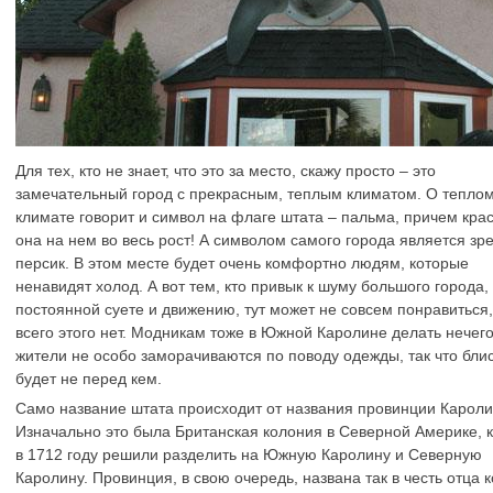
Для тех, кто не знает, что это за место, скажу просто – это
замечательный город с прекрасным, теплым климатом. О тепло
климате говорит и символ на флаге штата – пальма, причем кра
она на нем во весь рост! А символом самого города является зр
персик. В этом месте будет очень комфортно людям, которые
ненавидят холод. А вот тем, кто привык к шуму большого города,
постоянной суете и движению, тут может не совсем понравиться, 
всего этого нет. Модникам тоже в Южной Каролине делать нечего
жители не особо заморачиваются по поводу одежды, так что бли
будет не перед кем.
Само название штата происходит от названия провинции Кароли
Изначально это была Британская колония в Северной Америке, 
в 1712 году решили разделить на Южную Каролину и Северную
Каролину. Провинция, в свою очередь, названа так в честь отца 