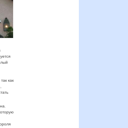
м
суется
елый
так как
,
стать
на.
которую
короля