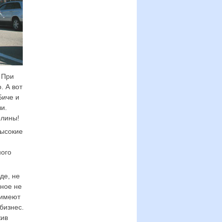
. При
. А вот
Биче и
и.
олины!
высокие
ного
де, не
вное не
 имеют
бизнес.
жив