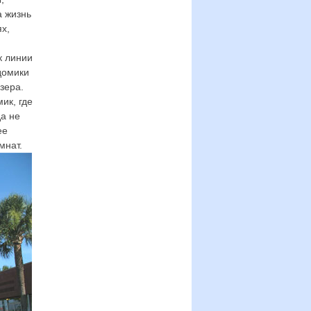
а жизнь
х,
к линии
домики
зера.
ик, где
да не
ее
мнат.