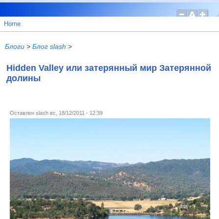
Home
Блоги
>
Блог slash
>
Hidden Valley или затерянный мир Затерянной
долины
Оставлен
slash
вс, 18/12/2011 - 12:39