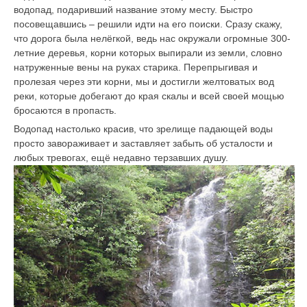
водопад, подаривший название этому месту. Быстро
посовещавшись – решили идти на его поиски. Сразу скажу,
что дорога была нелёгкой, ведь нас окружали огромные 300-
летние деревья, корни которых выпирали из земли, словно
натруженные вены на руках старика. Перепрыгивая и
пролезая через эти корни, мы и достигли желтоватых вод
реки, которые добегают до края скалы и всей своей мощью
бросаются в пропасть.
Водопад настолько красив, что зрелище падающей воды
просто завораживает и заставляет забыть об усталости и
любых тревогах, ещё недавно терзавших душу.