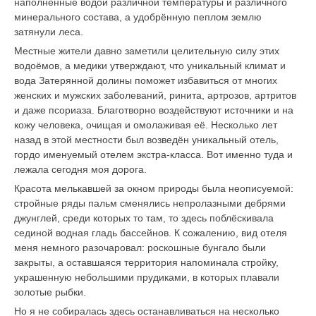
наполненные водой различной температуры и различного
минерального состава, а удобрённую пеплом землю
затянули леса.
Местные жители давно заметили целительную силу этих
водоёмов, а медики утверждают, что уникальный климат и
вода Затерянной долины поможет избавиться от многих
женских и мужских заболеваний, ринита, артрозов, артритов
и даже псориаза. Благотворно воздействуют источники и на
кожу человека, очищая и омолаживая её. Несколько лет
назад в этой местности был возведён уникальный отель,
гордо именуемый отелем экстра-класса. Вот именно туда и
лежала сегодня моя дорога.
Красота мелькавшей за окном природы была неописуемой:
стройные ряды пальм сменялись непролазными дебрями
джунглей, среди которых то там, то здесь поблёскивала
сединой водная гладь бассейнов. К сожалению, вид отеля
меня немного разочаровал: роскошные бунгало были
закрыты, а оставшаяся территория напоминала стройку,
украшенную небольшими прудиками, в которых плавали
золотые рыбки.
Но я не собиралась здесь останавливаться на несколько