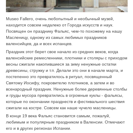
Museo Fallero, очень любопытный и необычный музей,
находится совсем недалеко от Города искусств и наук.
Посвящен он празднику Фальяс, чем-то похожему на нашу
Масленицу, одному из самых любимых праздников
валенсийцев, да и всех испанцев.
Праздник этот берет свое начало из средних веков, когда
валенсийские ремесленники, плотники и столяры с приходом
весны сжигали накопившиеся за зиму ненужные остатки
древесины, стружку и т.п. Делали это они в начале марта, и
постепенно это превратилось в ритуал, посвященный
Святому Иосифу, покровителю плотников, а затем и во
всенародный праздник. Ненужные более деревянные столбы
и груды мусора превратились в огромные куклы - фальясы,
которые по окончании празднеств и фестивального шествия
сжигали на костре. Совсем как наше чучело масленицы.
В конце 19 века Фальяс становится самым, пожалуй,
любимым и популярным праздником в Валенсии. Отмечают
его и в других регионах Испании.