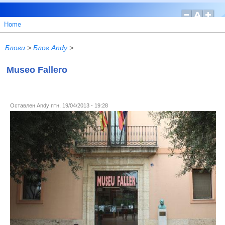
Home
Блоги
>
Блог Andy
>
Museo Fallero
Оставлен
Andy
птн, 19/04/2013 - 19:28