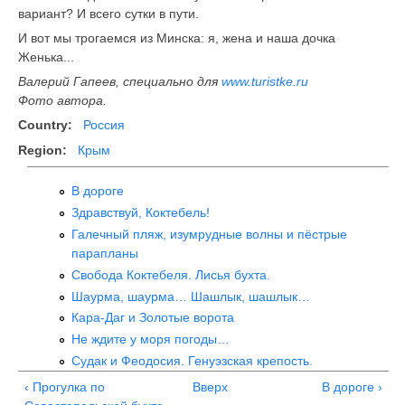
вариант? И всего сутки в пути.
И вот мы трогаемся из Минска: я, жена и наша дочка
Женька...
Валерий Гапеев, специально для
www.turistke.ru
Фото автора.
Country:
Россия
Region:
Крым
В дороге
Здравствуй, Коктебель!
Галечный пляж, изумрудные волны и пёстрые
парапланы
Свобода Коктебеля. Лисья бухта.
Шаурма, шаурма… Шашлык, шашлык…
Кара-Даг и Золотые ворота
Не ждите у моря погоды…
Судак и Феодосия. Генуэзская крепость.
‹ Прогулка по
Вверх
В дороге ›